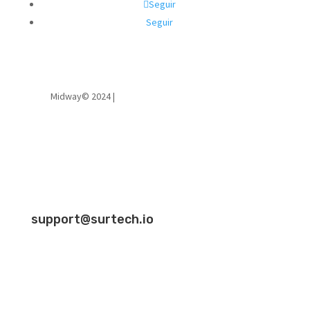
Seguir
Seguir
Midway© 2024 |
Powered by Surtech Solutions LLC
support@surtech.io