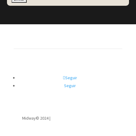
Seguir
Seguir
Midway© 2024 |
Powered by Surtech Solutions LLC